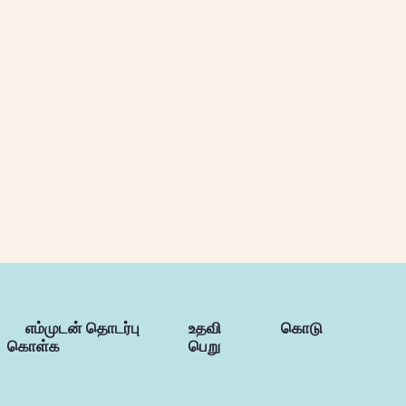
எம்முடன் தொடர்பு
உதவி
கொடு
கொள்க
பெறு