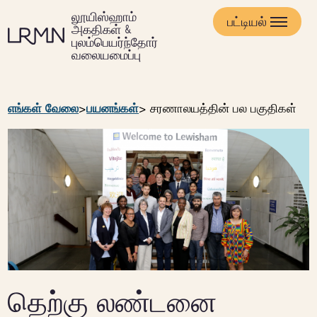
முக்கிய
லூயிஸ்ஹாம்
உள்ளடக்கத்திற்குச்
பட்டியல்
அகதிகள் &
செல்க
புலம்பெயர்ந்தோர்
வலையமைப்பு
எங்கள் வேலை
>
பயனங்கள்
>
சரணாலயத்தின் பல பகுதிகள்
தெற்கு லண்டனை