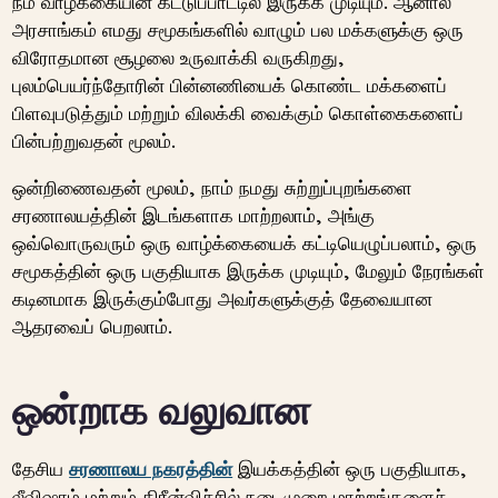
நம் வாழ்க்கையின் கட்டுப்பாட்டில் இருக்க முடியும்.
ஆனால்
அரசாங்கம் எமது சமூகங்களில் வாழும் பல மக்களுக்கு ஒரு
விரோதமான சூழலை உருவாக்கி வருகிறது,
புலம்பெயர்ந்தோரின் பின்னணியைக் கொண்ட மக்களைப்
பிளவுபடுத்தும் மற்றும் விலக்கி வைக்கும் கொள்கைகளைப்
பின்பற்றுவதன் மூலம்.
ஒன்றிணைவதன் மூலம், நாம் நமது சுற்றுப்புறங்களை
சரணாலயத்தின் இடங்களாக மாற்றலாம், அங்கு
ஒவ்வொருவரும் ஒரு வாழ்க்கையைக் கட்டியெழுப்பலாம், ஒரு
சமூகத்தின் ஒரு பகுதியாக இருக்க முடியும், மேலும் நேரங்கள்
கடினமாக இருக்கும்போது அவர்களுக்குத் தேவையான
ஆதரவைப் பெறலாம்.
ஒன்றாக வலுவான
தேசிய
சரணாலய நகரத்தின்
இயக்கத்தின் ஒரு பகுதியாக,
லீவிஷாம் மற்றும் கிரீன்விச்சில் நடைமுறை மாற்றங்களைச்