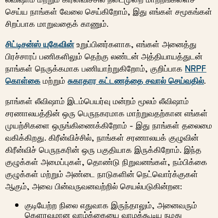
செய்ய நாங்கள் வேலை செய்கிறோம், இது எங்கள் சமூகங்கள்
சிறப்பாக மாறுவதைக் காணும்.
சிட்டிசன்ஸ் யுகேவின்
உறுப்பினர்களாக, எங்கள் அனைத்து
பிரச்சாரப் பணிகளிலும் தெற்கு லண்டன் அத்தியாயத்துடன்
நாங்கள் நெருக்கமாக பணியாற்றுகிறோம், குறிப்பாக
NRPF
கொள்கை
மற்றும்
சுகாதார கட்டணத்தை சவால் செய்வதில்
.
நாங்கள் லீவிஷாம் இடம்பெயர்வு மன்றம் மூலம் லீவிஷாம்
சரணாலயத்தின் ஒரு பெருநகரமாக மாற்றுவதற்கான எங்கள்
முயற்சிகளை ஒருங்கிணைக்கிறோம் - இது நாங்கள் தலைமை
வகிக்கிறது. கிரீன்விச்சில், நாங்கள் சரணாலயக் குழுவின்
கிரீன்விச் பெருநகரின் ஒரு பகுதியாக இருக்கிறோம். இந்த
குழுக்கள் அமைப்புகள், தொண்டு நிறுவனங்கள், நம்பிக்கை
குழுக்கள் மற்றும் அண்டை நாடுகளின் நெட்வொர்க்குகள்
ஆகும், அவை பின்வருவனவற்றில் செயல்படுகின்றன:
குடியேற்ற நிலை எதுவாக இருந்தாலும், அனைவரும்
கெளரவமான வாழ்க்கையை வாழக்கூடிய நமது