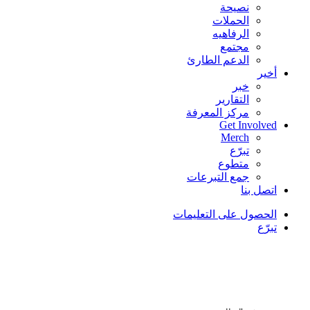
نصيحة
الحملات
الرفاهيه
مجتمع
الدعم الطارئ
أخير
خبر
التقارير
مركز المعرفة
Get Involved
Merch
تبرّع
متطوع
جمع التبرعات
اتصل بنا
الحصول على التعليمات
تبرّع