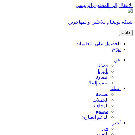
الانتقال إلى المحتوى الرئيسي
شبكة لويشام للاجئين والمهاجرين
قائمة
الحصول على التعليمات
تبرّع
عن
قصتنا
تأثيرنا
أنصارنا
انضم إلينا!
عملنا
نصيحة
الحملات
الرفاهيه
مجتمع
الدعم الطارئ
أخير
خبر
التقارير