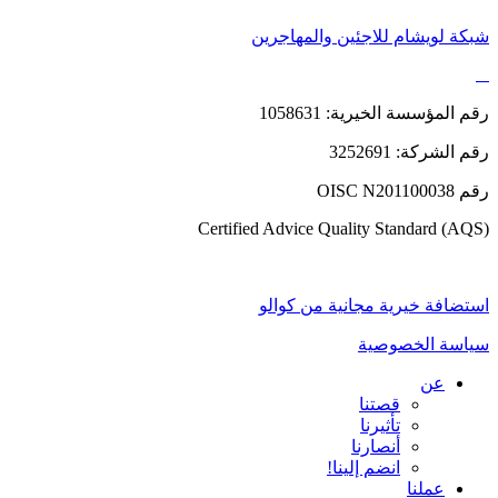
شبكة لويشام للاجئين والمهاجرين
رقم المؤسسة الخيرية: 1058631
رقم الشركة: 3252691
رقم OISC N201100038
Certified Advice Quality Standard (AQS)
استضافة خيرية مجانية من كوالو
سياسة الخصوصية
عن
قصتنا
تأثيرنا
أنصارنا
انضم إلينا!
عملنا