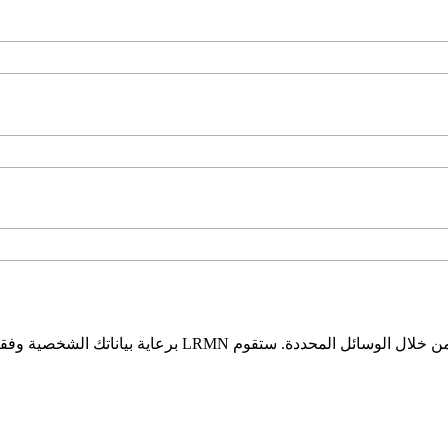
* أعطي الموافقة على LRMN وجود تفاصيل بلدي ويتم الاتصال ب