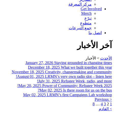
مركز المعرفة
Get Involved
Merch
تبرّع
متطوع
جمع التبرعات
اتصل بنا
آخر الأخبار
الأحدث
>
الأخبار
January 27, 2026
Staying grounded in changing times
December 18, 2025
What we built together this year
November 18, 2025
Creativity, changemaking and community
August 01, 2025
LRMN’s very own radio slot – listen here!
July 31, 2025
Refugee Week, radio, and more!
May 20, 2025
Power of Community: Refugee Week 2025!
May 02, 2025
Is there room for us on the bus?
May 02, 2025
LRMN’s first Campaigns Lab workshop
< Previous
8
…
4
3
2
1
> القادم