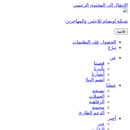
الانتقال إلى المحتوى الرئيسي
شبكة لويشام للاجئين والمهاجرين
قائمة
الحصول على التعليمات
تبرّع
عن
قصتنا
تأثيرنا
أنصارنا
انضم إلينا!
عملنا
نصيحة
الحملات
الرفاهيه
مجتمع
الدعم الطارئ
أخير
خبر
التقارير