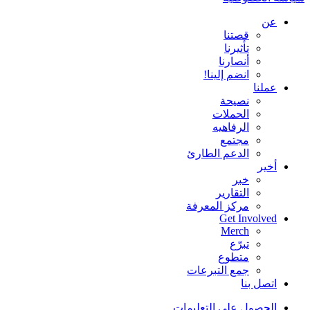
عن
قصتنا
تأثيرنا
أنصارنا
انضم إلينا!
عملنا
نصيحة
الحملات
الرفاهيه
مجتمع
الدعم الطارئ
أخير
خبر
التقارير
مركز المعرفة
Get Involved
Merch
تبرّع
متطوع
جمع التبرعات
اتصل بنا
الحصول على التعليمات