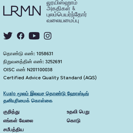
லூயிஸ்ஹாம்
அகதிகள் &
புலம்பெயர்ந்தோர்
வலையமைப்பு
தொண்டு எண்: 1058631
நிறுவனத்தின் எண்: 3252691
OISC எண் N201100038
Certified Advice Quality Standard (AQS)
Kualo மூலம் இலவச தொண்டு ஹோஸ்டிங்
தனியுரிமைக் கொள்கை
குறித்து
உதவி பெறு
எங்கள் வேலை
கொடு
சமீபத்திய