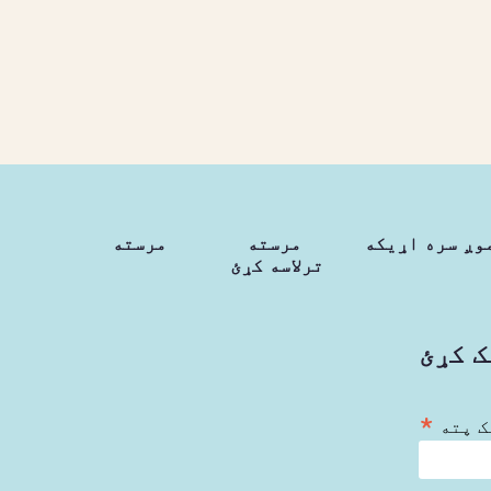
وږ سره اړیکه
مرسته
مرسته
ترلاسه کړئ
ک کړئ
*
ک پته