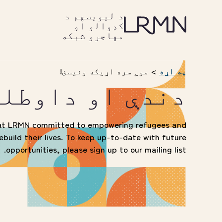
صلی
حتوا
د لیویسهم د
ه
کډوالو او
یریدل
مهاجرو شبکه
په اړه
>
موږ سره اړیکه ونیسئ!
دندې او داوطل
at LRMN committed to empowering refugees and
ebuild their lives. To keep up-to-date with future
opportunities, please sign up to our mailing list.