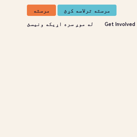
مرسته ترلاسه کړئ
مرسته
Get Involved
له موږ سره اړیکه ونیسئ