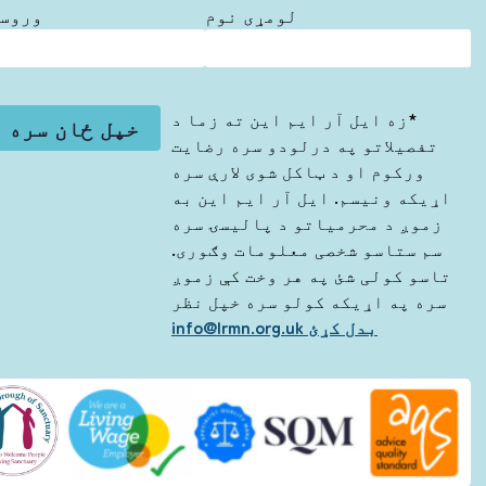
لومړی نوم
وروست
*زه ایل آر ایم این ته زما د
تفصیلاتو په درلودو سره رضایت
ورکوم او د ټاکل شوی لارې سره
اړیکه ونیسم. ایل آر ایم این به
زموږ د محرمیاتو د پالیسۍ سره
سم ستاسو شخصی معلومات وګوری.
تاسو کولی شئ په هر وخت کې زموږ
سره په اړیکه کولو سره خپل نظر
بدل کړئ info@lrmn.org.uk