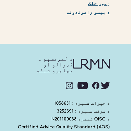
زموږ خلک
د پیسو راغونډونه
د لیویسهم د
کډوالو او
مهاجرو شبکه
د خیرات شمېره : 1058631
د شرکت شمېره : 3252691
د OISC شمېره N201100038
Certified Advice Quality Standard (AQS)