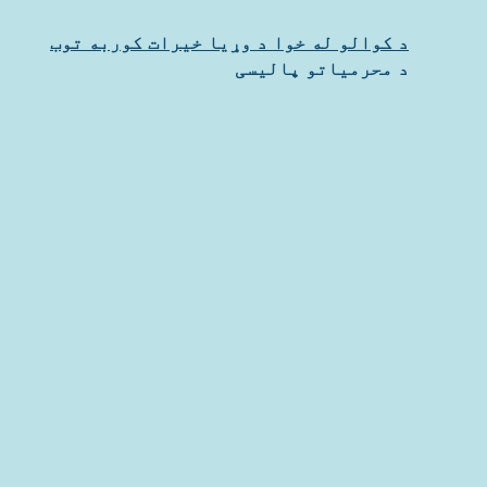
د کوالو له خوا د وړیا خیرات کوربه توب
د محرمیاتو پالیسی