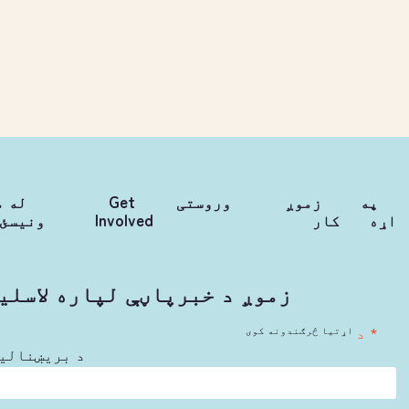
په
زموږ
وروستی
Get
له م
اړه
کار
Involved
ونیسئ
زموږ د خبرپاڼې لپاره لاسلی
* د
اړتیا څرګندونه کوی
د بریښنالی