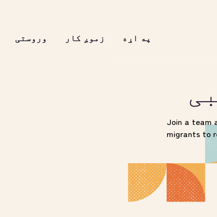
په اړه
زموږ کار
وروستی
بی
Join a team 
migrants to r