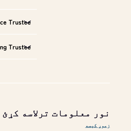
nce Trustee
ing Trustee
نور معلومات ترلاسه کړئ
زموږ کیسه