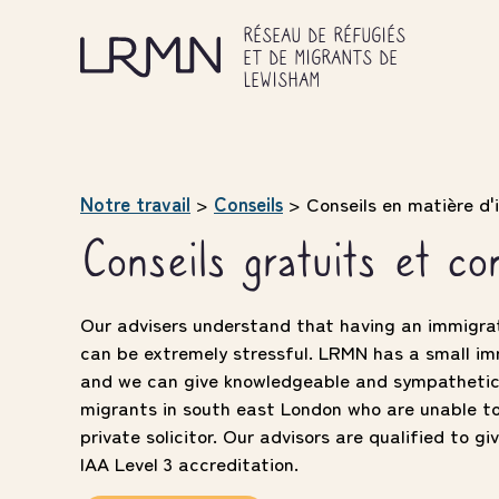
Skip
to
RÉSEAU DE RÉFUGIÉS
main
ET DE MIGRANTS DE
content
LEWISHAM
Notre travail
>
Conseils
>
Conseils en matière d
Conseils gratuits et co
Our advisers understand that having an immigra
can be extremely stressful. LRMN has a small i
and we can give knowledgeable and sympathetic
migrants in south east London who are unable t
private solicitor. Our advisors are qualified to gi
IAA Level 3 accreditation.