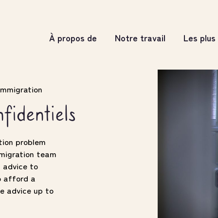
À propos de
Notre travail
Les plus
'immigration
nfidentiels
tion problem
mmigration team
 advice to
o afford a
ve advice up to