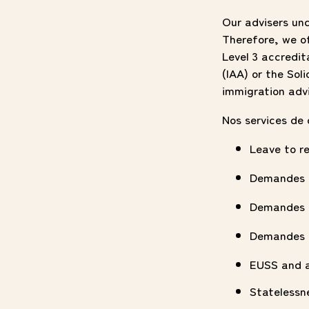
Our advisers un
Therefore, we o
Level 3 accredit
(IAA) or the Sol
immigration adv
Nos services de 
Leave to r
Demandes d
Demandes d
Demandes d
EUSS and a
Statelessn