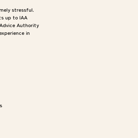
ely stressful.
ts up to IAA
 Advice Authority
experience in
s