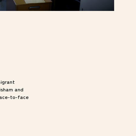
migrant
wisham and
face-to-face