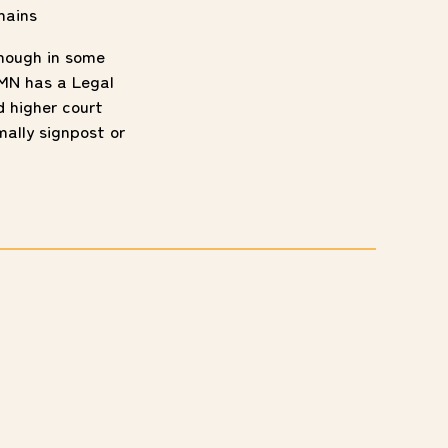
mains
though in some
RMN has a Legal
d higher court
mally signpost or