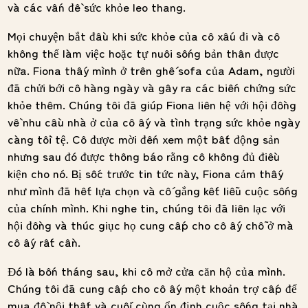
và các vấn đề sức khỏe leo thang.
Mọi chuyện bắt đầu khi sức khỏe của cô xấu đi và cô
không thể làm việc hoặc tự nuôi sống bản thân được
nữa. Fiona thấy mình ở trên ghế sofa của Adam, người
đã chửi bới cô hàng ngày và gây ra các biến chứng sức
khỏe thêm. Chúng tôi đã giúp Fiona liên hệ với hội đồng
về nhu cầu nhà ở của cô ấy và tình trạng sức khỏe ngày
càng tồi tệ. Cô được mời đến xem một bất động sản
nhưng sau đó được thông báo rằng cô không đủ điều
kiện cho nó. Bị sốc trước tin tức này, Fiona cảm thấy
như mình đã hết lựa chọn và cố gắng kết liễu cuộc sống
của chính mình. Khi nghe tin, chúng tôi đã liên lạc với
hội đồng và thúc giục họ cung cấp cho cô ấy chỗ ở mà
cô ấy rất cần.
Đó là bốn tháng sau, khi cô mở cửa căn hộ của mình.
Chúng tôi đã cung cấp cho cô ấy một khoản trợ cấp để
mua đồ nội thất và cuối cùng ổn định cuộc sống tại nhà