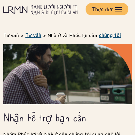
Bỏ
MẠNG LƯỚI NGƯỜI TỊ
qua
Thực đơn
NẠN & DI CƯ LEWISHAM
và
đến
nội
dung
Tư vấn
>
Tư vấn
>
Nhà ở và Phúc lợi của
chúng tôi
chính
Nhận hỗ trợ bạn cần
Nhóm Phúc lợi và Nhà ở của chúng tôi cung cấp lời